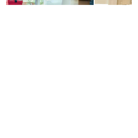
Flyttstäd
Kontorstäd
Hemstäd