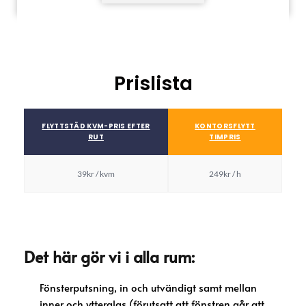
Prislista
FLYTTSTÄD KVM-PRIS EFTER
KONTORSFLYTT
RUT
TIMPRIS
39kr / kvm
249kr / h
Det här gör vi i alla rum:
Fönsterputsning, in och utvändigt samt mellan
inner och ytterglas (förutsatt att fönstren går att