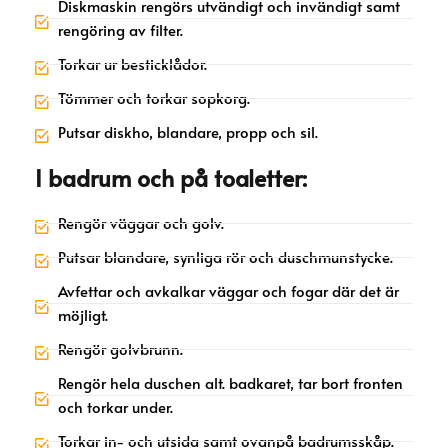
Diskmaskin rengörs utvändigt och invändigt samt
rengöring av filter.
Torkar ur besticklådor.
Tömmer och torkar sopkorg.
Putsar diskho, blandare, propp och sil.
I badrum och på toaletter:
Rengör väggar och golv.
Putsar blandare, synliga rör och duschmunstycke.
Avfettar och avkalkar väggar och fogar där det är
möjligt.
Rengör golvbrunn.
Rengör hela duschen alt. badkaret, tar bort fronten
och torkar under.
Torkar in- och utsida samt ovanpå badrumsskåp.