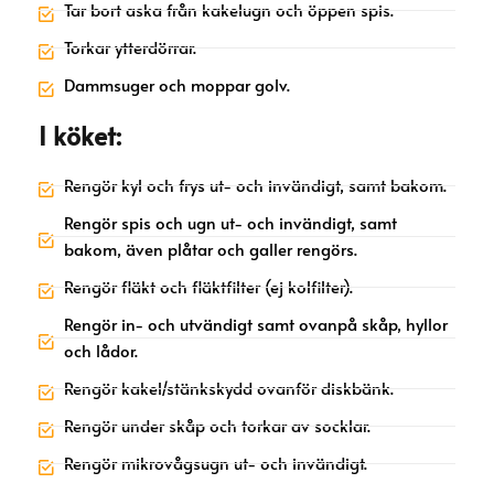
Tar bort aska från kakelugn och öppen spis.
Torkar ytterdörrar.
Dammsuger och moppar golv.
I köket:
Rengör kyl och frys ut- och invändigt, samt bakom.
Rengör spis och ugn ut- och invändigt, samt
bakom, även plåtar och galler rengörs.
Rengör fläkt och fläktfilter (ej kolfilter).
Rengör in- och utvändigt samt ovanpå skåp, hyllor
och lådor.
Rengör kakel/stänkskydd ovanför diskbänk.
Rengör under skåp och torkar av socklar.
Rengör mikrovågsugn ut- och invändigt.