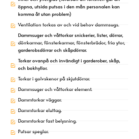
öppna, utsida putsas i den mån personalen kan
komma åt utan problem)
Ventilation torkas av och vid behov dammsugs.
Dammsuger och våttorkar snickerier, lister, dörrar,
dörrkarmar, fönsterkarmar, fönsterbrädor, fria ytor,
garderobsdörrar och skåpdörrar.
Torkar ovanpå och invändigt i garderober, skåp,
och bokhyllor.
Torkar i golvskenor på skjutdörrar.
Dammsuger och våttorkar element.
Dammtorkar väggar.
Dammtorkar eluttag.
Dammtorkar fast belysning.
Putsar speglar.