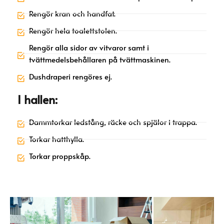
Rengör kran och handfat.
Rengör hela toalettstolen.
Rengör alla sidor av vitvaror samt i
tvättmedelsbehållaren på tvättmaskinen.
Dushdraperi rengöres ej.
I hallen:
Dammtorkar ledstång, räcke och spjälor i trappa.
Torkar hatthylla.
Torkar proppskåp.