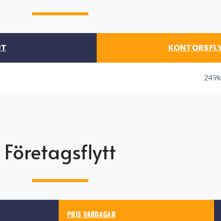
UT
KONTORSFLY
249kr
Företagsflytt
PRIS VARDAGAR