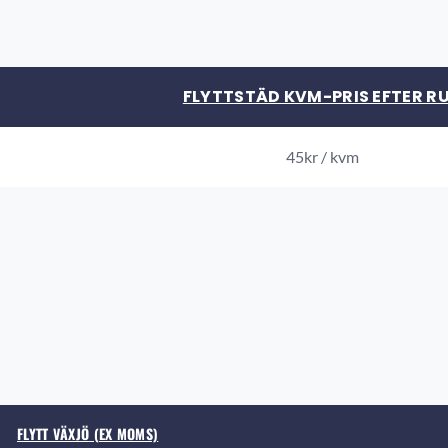
FLYTTSTÄD KVM-PRIS EFTER R
45kr / kvm
FLYTT VÄXJÖ (EX MOMS)