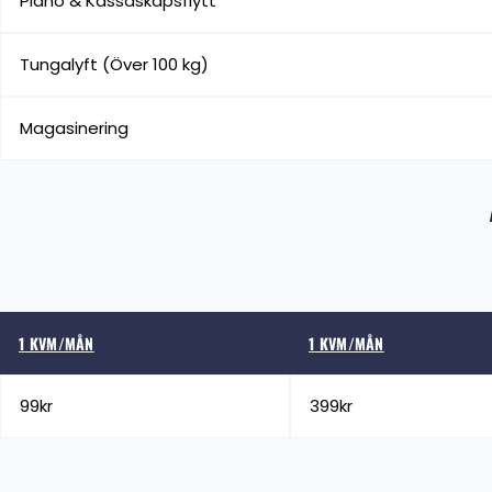
Piano & Kassaskåpsflytt
Tungalyft (Över 100 kg)
Magasinering
1 KVM/MÅN
1 KVM/MÅN
99kr
399kr