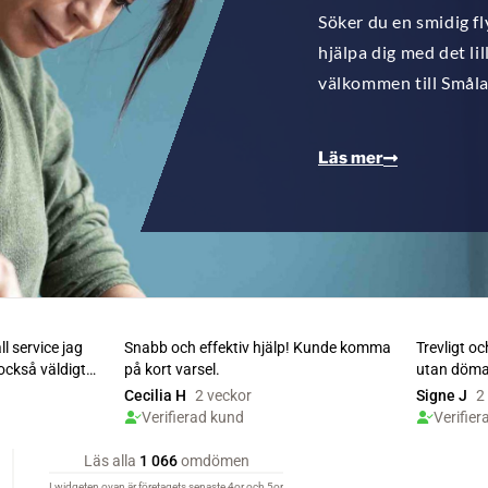
Söker du en smidig f
hjälpa dig med det lil
välkommen till Småla
Läs mer