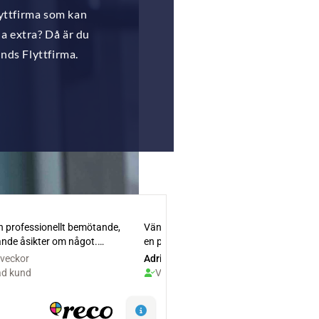
lyttfirma som kan
la extra? Då är du
nds Flyttfirma.